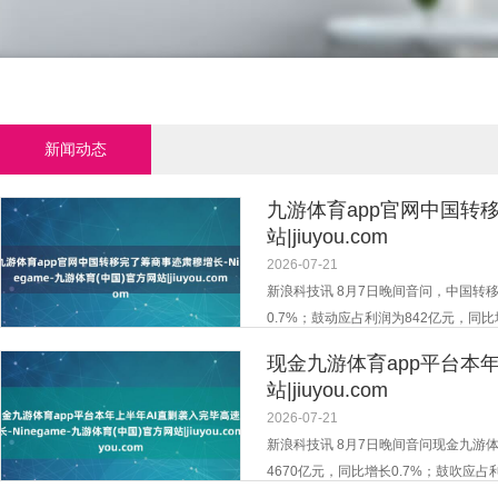
新闻动态
九游体育app官网中国转移
站|jiuyou.com
2026-07-21
新浪科技讯 8月7日晚间音问，中国转移
0.7%；鼓动应占利润为842亿元，
多压力挑战，中国转移完了筹商事迹肃
现金九游体育app平台本年
增长，个东说念主阛阓和ARPU齐有不
站|jiuyou.com
2026-07-21
新浪科技讯 8月7日晚间音问现金九游体
4670亿元，同比增长0.7%；鼓吹应