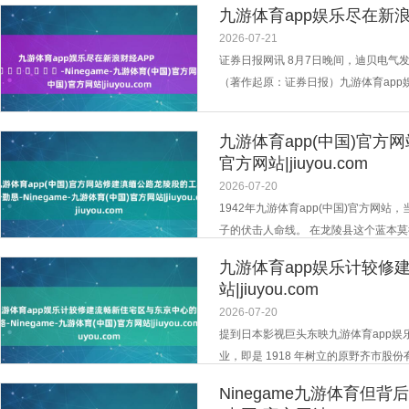
上半年AI直剿袭入完毕高速增长，AI收
九游体育app娱乐尽在新浪财经A
提供算力最多的；模子，九天大模子如故
2026-07-21
证券日报网讯 8月7日晚间，迪贝电气发布
（著作起原：证券日报）九游体育app娱
九游体育app(中国)官方网
官方网站|jiuyou.com
2026-07-20
1942年九游体育app(中国)官方
子的伏击人命线。 在龙陵县这个蓝本
路从崖壁间开凿而成。 在“老虎嘴”
九游体育app娱乐计较修建
死的人命线，筑路民工以铁锤、钢钎，用
站|jiuyou.com
2026-07-20
提到日本影视巨头东映九游体育app娱乐
业，即是 1918 年树立的原野齐市股
与西方功利目标，奠定了日本当代企业轨
Ninegame九游体育但背
日本征战遐想型住宅区的观点，历程三年筹