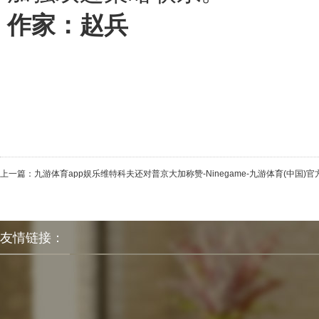
作家：赵兵
上一篇：
九游体育app娱乐维特科夫还对普京大加称赞-Ninegame-九游体育(中国)官方网站
友情链接：