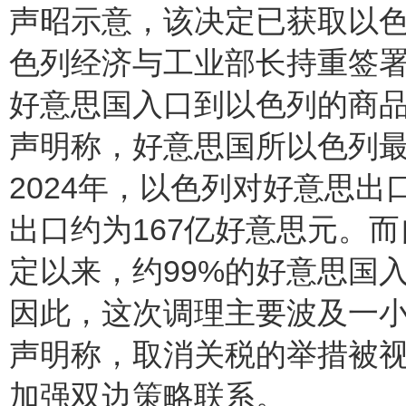
声昭示意，该决定已获取以
色列经济与工业部长持重签
好意思国入口到以色列的商
声明称，好意思国所以色列
2024年，以色列对好意思出
出口约为167亿好意思元。而
定以来，约99%的好意思国
因此，这次调理主要波及一
声明称，取消关税的举措被
加强双边策略联系。