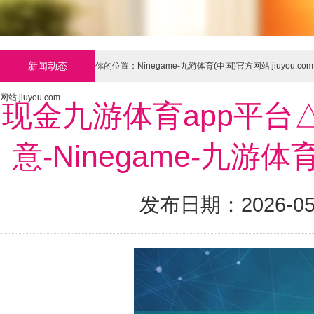
新闻动态
你的位置：
Ninegame-九游体育(中国)官方网站|jiuyou.com
网站|jiuyou.com
现金九游体育app平
意-Ninegame-九游体育
发布日期：2026-05